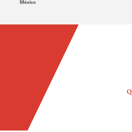
México
Q