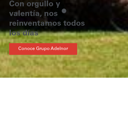
Con orgullo y
valentía, nos
reinventamos todos
los días
Conoce Grupo Adelnor